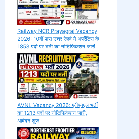
Railway NCR Prayagraj Vacancy
2026: 10वीं पास उत्तर रेलवे मे अप्रेंटिस के
1853 पदों पर भर्ती का नोटिफिकेशन जारी
AVNL Vacancy 2026: एवीएनएल भर्ती
का 1213 पदों पर नोटिफिकेशन जारी,
आवेदन शुरू