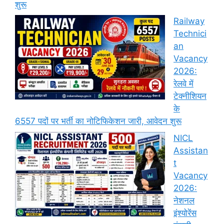
शुरू
Railway
Technici
an
Vacancy
2026:
रेलवे में
टेक्नीशियन
के
6557 पदों पर भर्ती का नोटिफिकेशन जारी, आवेदन शुरू
NICL
Assistan
t
Vacancy
2026:
नेशनल
इंश्योरेंस