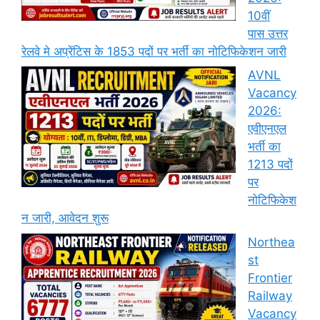
10वीं
पास उत्तर
रेलवे मे अप्रेंटिस के 1853 पदों पर भर्ती का नोटिफिकेशन जारी
AVNL
Vacancy
2026:
एवीएनएल
भर्ती का
1213 पदों
पर
नोटिफिकेश
न जारी, आवेदन शुरू
Northea
st
Frontier
Railway
Vacancy