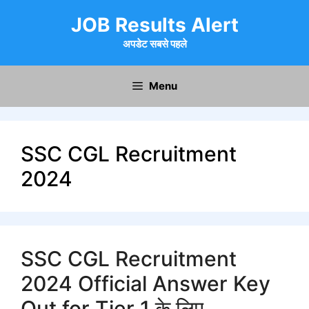
Skip
JOB Results Alert
to
content
अपडेट सबसे पहले
Menu
SSC CGL Recruitment
2024
SSC CGL Recruitment
2024 Official Answer Key
Out for Tier 1 के लिए