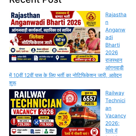
Rajastha
n
Anganw
adi
Bharti
2026
राजस्थान
आंगनवाड़ी
में 10वीं 12वीं पास के लिए भर्ती का नोटिफिकेशन जारी, आवेदन
शुरू
Railway
Technici
an
Vacancy
2026:
रेलवे में