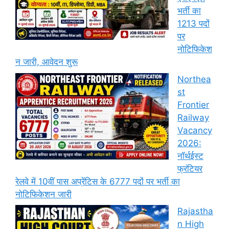
भर्ती का
1213 पदों
पर
नोटिफिकेश
न जारी, आवेदन शुरू
Northea
st
Frontier
Railway
Vacancy
2026:
नॉर्थईस्ट
फ्रंटियर
रेलवे में 10वीं पास अप्रेंटिस के 6777 पदों पर भर्ती का
नोटिफिकेशन जारी
Rajastha
n High