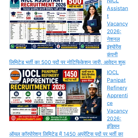
NICL
Assistan
t
Vacancy
2026:
नेशनल
इंश्योरेंस
कंपनी
लिमिटेड भर्ती का 500 पदों पर नोटिफिकेशन जारी, आवेदन शुरू
IOCL
Panipat
Refinery
Apprenti
ce
Vacancy
2026:
इंडियन
ऑयल कॉरपोरेशन लिमिटेड में 1450 अप्रेंटिस पदों पर भर्ती का