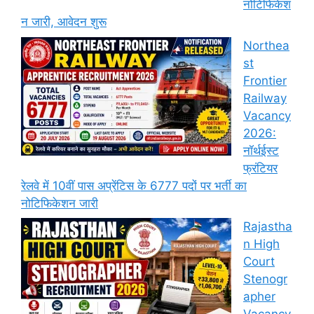
नोटिफिकेश
न जारी, आवेदन शुरू
Northea
st
Frontier
Railway
Vacancy
2026:
नॉर्थईस्ट
फ्रंटियर
रेलवे में 10वीं पास अप्रेंटिस के 6777 पदों पर भर्ती का
नोटिफिकेशन जारी
Rajastha
n High
Court
Stenogr
apher