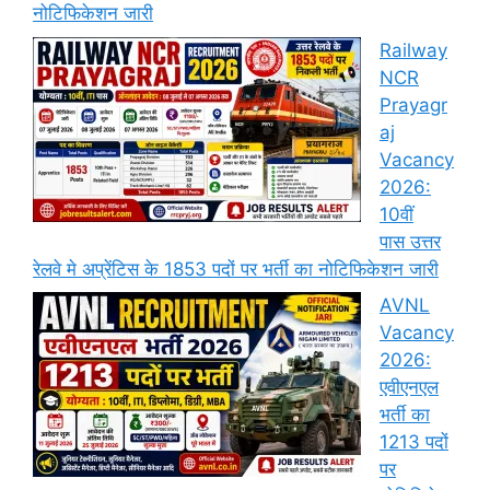
नोटिफिकेशन जारी
Railway
NCR
Prayagr
aj
Vacancy
2026:
10वीं
पास उत्तर
रेलवे मे अप्रेंटिस के 1853 पदों पर भर्ती का नोटिफिकेशन जारी
AVNL
Vacancy
2026:
एवीएनएल
भर्ती का
1213 पदों
पर