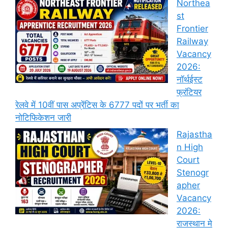
Northea
st
Frontier
Railway
Vacancy
2026:
नॉर्थईस्ट
फ्रंटियर
रेलवे में 10वीं पास अप्रेंटिस के 6777 पदों पर भर्ती का
नोटिफिकेशन जारी
Rajastha
n High
Court
Stenogr
apher
Vacancy
2026:
राजस्थान मे