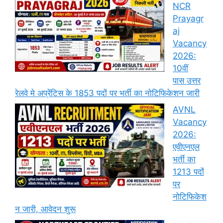
NCR
Prayagr
aj
Vacancy
2026:
10वीं
पास उत्तर
रेलवे मे अप्रेंटिस के 1853 पदों पर भर्ती का नोटिफिकेशन जारी
AVNL
Vacancy
2026:
एवीएनएल
भर्ती का
1213 पदों
पर
नोटिफिकेश
न जारी, आवेदन शुरू