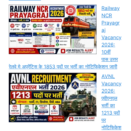
Railway
NCR
Prayagr
aj
Vacancy
2026:
10वीं
पास उत्तर
रेलवे मे अप्रेंटिस के 1853 पदों पर भर्ती का नोटिफिकेशन जारी
AVNL
Vacancy
2026:
एवीएनएल
भर्ती का
1213 पदों
पर
नोटिफिकेश