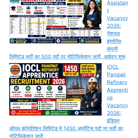
Assistan
t
Vacancy
2026:
नेशनल
इंश्योरेंस
कंपनी
लिमिटेड भर्ती का 500 पदों पर नोटिफिकेशन जारी, आवेदन शुरू
IOCL
Panipat
Refinery
Apprenti
ce
Vacancy
2026:
इंडियन
ऑयल कॉरपोरेशन लिमिटेड में 1450 अप्रेंटिस पदों पर भर्ती का
नोटिफिकेशन जारी