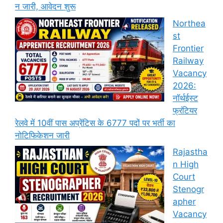
न जारी, आवेदन शुरू
Northea
st
Frontier
Railway
Vacancy
2026:
नॉर्थईस्ट
फ्रंटियर
रेलवे में 10वीं पास अप्रेंटिस के 6777 पदों पर भर्ती का
नोटिफिकेशन जारी
Rajastha
n High
Court
Stenogr
apher
Vacancy