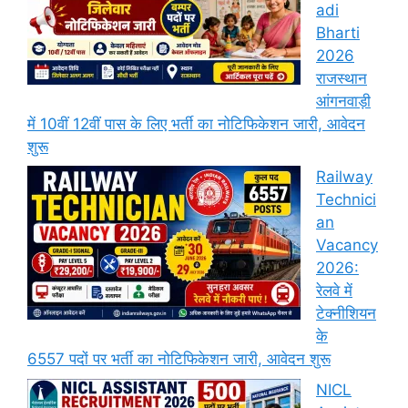
adi
Bharti
2026
राजस्थान
आंगनवाड़ी
में 10वीं 12वीं पास के लिए भर्ती का नोटिफिकेशन जारी, आवेदन
शुरू
Railway
Technici
an
Vacancy
2026:
रेलवे में
टेक्नीशियन
के
6557 पदों पर भर्ती का नोटिफिकेशन जारी, आवेदन शुरू
NICL