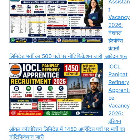
Assistan
t
Vacancy
2026:
नेशनल
इंश्योरेंस
कंपनी
लिमिटेड भर्ती का 500 पदों पर नोटिफिकेशन जारी, आवेदन शुरू
IOCL
Panipat
Refinery
Apprenti
ce
Vacancy
2026:
इंडियन
ऑयल कॉरपोरेशन लिमिटेड में 1450 अप्रेंटिस पदों पर भर्ती का
नोटिफिकेशन जारी