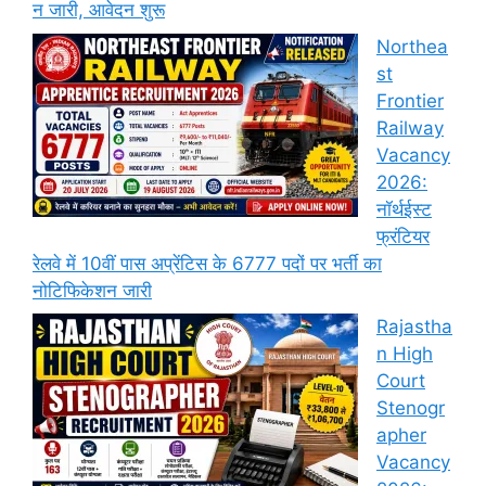
न जारी, आवेदन शुरू
Northea
st
Frontier
Railway
Vacancy
2026:
नॉर्थईस्ट
फ्रंटियर
रेलवे में 10वीं पास अप्रेंटिस के 6777 पदों पर भर्ती का
नोटिफिकेशन जारी
Rajastha
n High
Court
Stenogr
apher
Vacancy