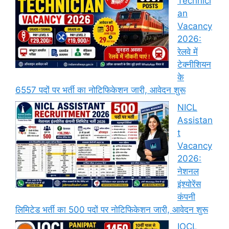
Technici
an
Vacancy
2026:
रेलवे में
टेक्नीशियन
के
6557 पदों पर भर्ती का नोटिफिकेशन जारी, आवेदन शुरू
NICL
Assistan
t
Vacancy
2026:
नेशनल
इंश्योरेंस
कंपनी
लिमिटेड भर्ती का 500 पदों पर नोटिफिकेशन जारी, आवेदन शुरू
IOCL