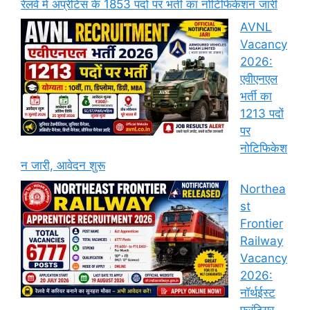
रेलवे मे अप्रेंटिस के 1853 पदों पर भर्ती का नोटिफिकेशन जारी
AVNL
Vacancy
2026:
एवीएनएल
भर्ती का
1213 पदों
पर
नोटिफिकेश
न जारी, आवेदन शुरू
Northea
st
Frontier
Railway
Vacancy
2026:
नॉर्थईस्ट
फ्रंटियर