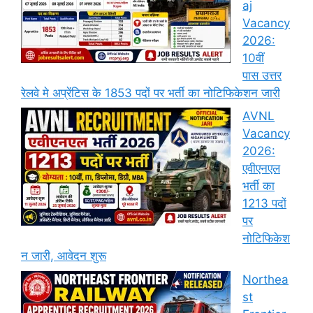
aj
Vacancy
2026:
10वीं
पास उत्तर
रेलवे मे अप्रेंटिस के 1853 पदों पर भर्ती का नोटिफिकेशन जारी
AVNL
Vacancy
2026:
एवीएनएल
भर्ती का
1213 पदों
पर
नोटिफिकेश
न जारी, आवेदन शुरू
Northea
st