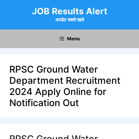
Skip
JOB Results Alert
to
content
अपडेट सबसे पहले
Menu
RPSC Ground Water
Department Recruitment
2024 Apply Online for
Notification Out
RPSC Ground Water