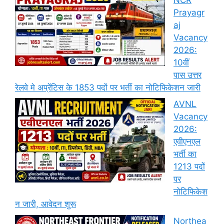
Prayagr
aj
Vacancy
2026:
10वीं
पास उत्तर
रेलवे मे अप्रेंटिस के 1853 पदों पर भर्ती का नोटिफिकेशन जारी
AVNL
Vacancy
2026:
एवीएनएल
भर्ती का
1213 पदों
पर
नोटिफिकेश
न जारी, आवेदन शुरू
Northea