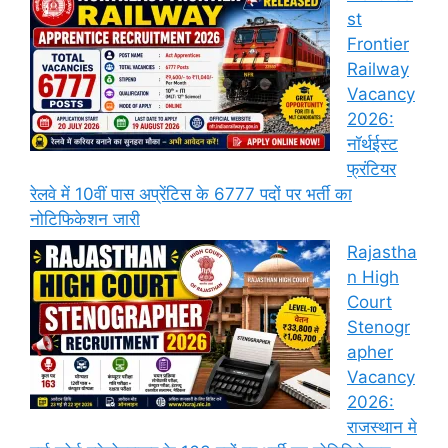
st
Frontier
Railway
Vacancy
2026:
नॉर्थईस्ट
फ्रंटियर
रेलवे में 10वीं पास अप्रेंटिस के 6777 पदों पर भर्ती का
नोटिफिकेशन जारी
Rajastha
n High
Court
Stenogr
apher
Vacancy
2026:
राजस्थान मे