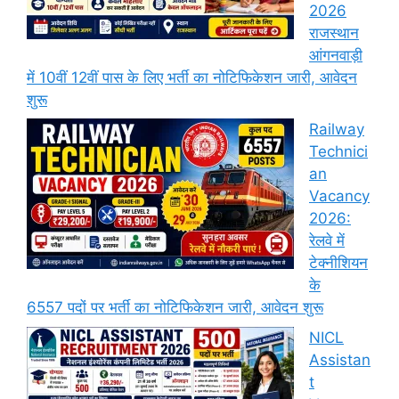
2026
राजस्थान
आंगनवाड़ी
में 10वीं 12वीं पास के लिए भर्ती का नोटिफिकेशन जारी, आवेदन
शुरू
Railway
Technici
an
Vacancy
2026:
रेलवे में
टेक्नीशियन
के
6557 पदों पर भर्ती का नोटिफिकेशन जारी, आवेदन शुरू
NICL
Assistan
t