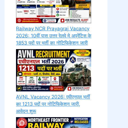
Railway NCR Prayagraj Vacancy
2026: 10वीं पास उत्तर रेलवे मे अप्रेंटिस के
1853 पदों पर भर्ती का नोटिफिकेशन जारी
AVNL Vacancy 2026: एवीएनएल भर्ती
का 1213 पदों पर नोटिफिकेशन जारी,
आवेदन शुरू