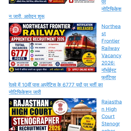
पर
नोटिफिकेश
न जारी, आवेदन शुरू
Northea
st
Frontier
Railway
Vacancy
2026:
नॉर्थईस्ट
फ्रंटियर
रेलवे में 10वीं पास अप्रेंटिस के 6777 पदों पर भर्ती का
नोटिफिकेशन जारी
Rajastha
n High
Court
Stenogr