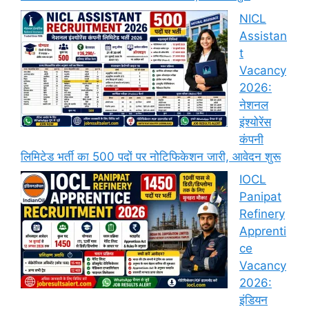
NICL
Assistan
t
Vacancy
2026:
नेशनल
इंश्योरेंस
कंपनी
लिमिटेड भर्ती का 500 पदों पर नोटिफिकेशन जारी, आवेदन शुरू
IOCL
Panipat
Refinery
Apprenti
ce
Vacancy
2026:
इंडियन