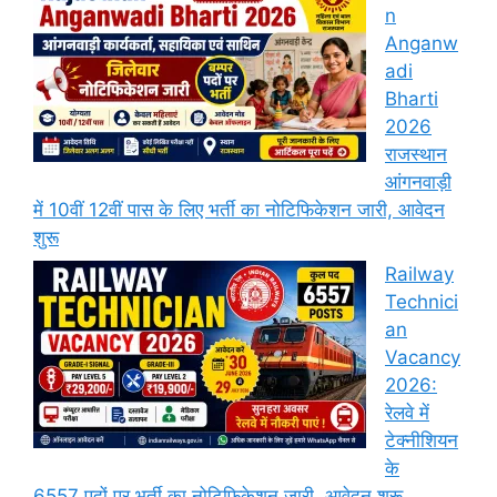
n
Anganw
adi
Bharti
2026
राजस्थान
आंगनवाड़ी
में 10वीं 12वीं पास के लिए भर्ती का नोटिफिकेशन जारी, आवेदन
शुरू
Railway
Technici
an
Vacancy
2026:
रेलवे में
टेक्नीशियन
के
6557 पदों पर भर्ती का नोटिफिकेशन जारी, आवेदन शुरू