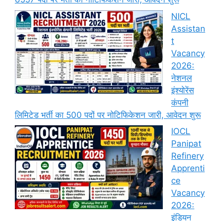
NICL
Assistan
t
Vacancy
2026:
नेशनल
इंश्योरेंस
कंपनी
लिमिटेड भर्ती का 500 पदों पर नोटिफिकेशन जारी, आवेदन शुरू
IOCL
Panipat
Refinery
Apprenti
ce
Vacancy
2026:
इंडियन