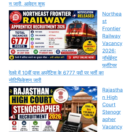
न जारी, आवेदन शुरू
Northea
st
Frontier
Railway
Vacancy
2026:
नॉर्थईस्ट
फ्रंटियर
रेलवे में 10वीं पास अप्रेंटिस के 6777 पदों पर भर्ती का
नोटिफिकेशन जारी
Rajastha
n High
Court
Stenogr
apher
Vacancy