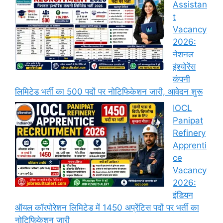
Assistan
t
Vacancy
2026:
नेशनल
इंश्योरेंस
कंपनी
लिमिटेड भर्ती का 500 पदों पर नोटिफिकेशन जारी, आवेदन शुरू
IOCL
Panipat
Refinery
Apprenti
ce
Vacancy
2026:
इंडियन
ऑयल कॉरपोरेशन लिमिटेड में 1450 अप्रेंटिस पदों पर भर्ती का
नोटिफिकेशन जारी