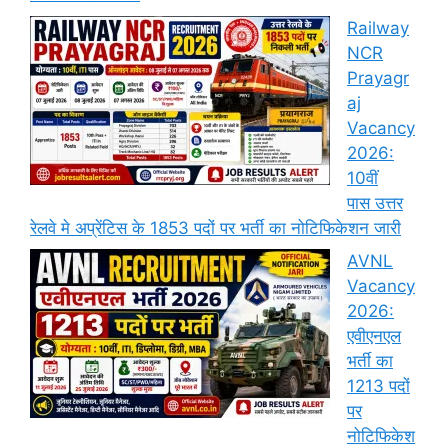
Railway
NCR
Prayagr
aj
Vacancy
2026:
10वीं
पास उत्तर
रेलवे मे अप्रेंटिस के 1853 पदों पर भर्ती का नोटिफिकेशन जारी
AVNL
Vacancy
2026:
एवीएनएल
भर्ती का
1213 पदों
पर
नोटिफिकेश