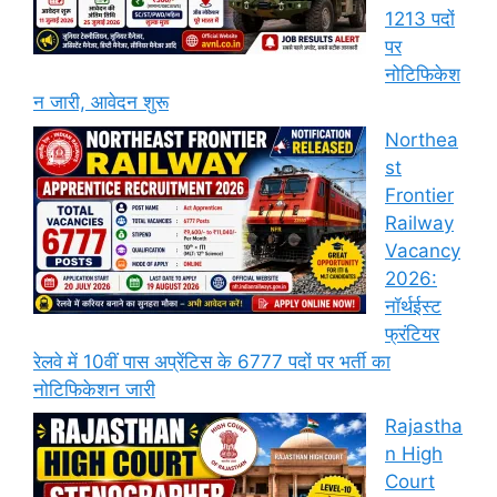
1213 पदों
पर
नोटिफिकेश
न जारी, आवेदन शुरू
Northea
st
Frontier
Railway
Vacancy
2026:
नॉर्थईस्ट
फ्रंटियर
रेलवे में 10वीं पास अप्रेंटिस के 6777 पदों पर भर्ती का
नोटिफिकेशन जारी
Rajastha
n High
Court