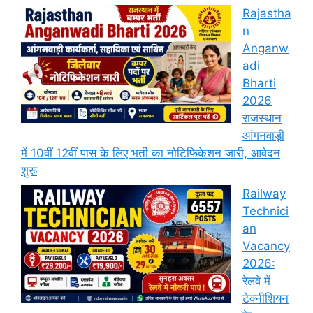
Rajastha
n
Anganw
adi
Bharti
2026
राजस्थान
आंगनवाड़ी
में 10वीं 12वीं पास के लिए भर्ती का नोटिफिकेशन जारी, आवेदन
शुरू
Railway
Technici
an
Vacancy
2026:
रेलवे में
टेक्नीशियन