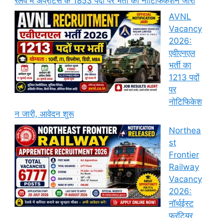
रेलवे मे अप्रेंटिस के 1853 पदों पर भर्ती का नोटिफिकेशन जारी
AVNL
Vacancy
2026:
एवीएनएल
भर्ती का
1213 पदों
पर
नोटिफिकेश
न जारी, आवेदन शुरू
Northea
st
Frontier
Railway
Vacancy
2026:
नॉर्थईस्ट
फ्रंटियर