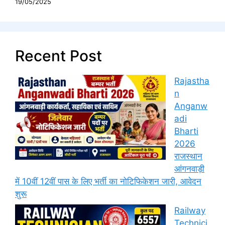
19/05/2025
Recent Post
Rajastha
n
Anganw
adi
Bharti
2026
राजस्थान
आंगनवाड़ी
में 10वीं 12वीं पास के लिए भर्ती का नोटिफिकेशन जारी, आवेदन
शुरू
Railway
Technici