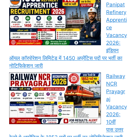
Panipat
Refinery
Apprenti
ce
Vacancy
2026:
इंडियन
ऑयल कॉरपोरेशन लिमिटेड में 1450 अप्रेंटिस पदों पर भर्ती का
नोटिफिकेशन जारी
Railway
NCR
Prayagr
aj
Vacancy
2026:
10वीं
पास उत्तर