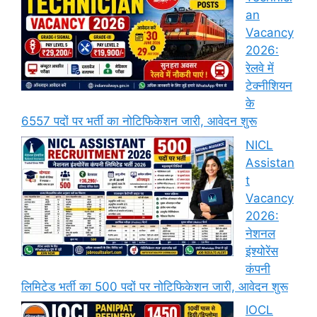
an
Vacancy
2026:
रेलवे में
टेक्नीशियन
के
6557 पदों पर भर्ती का नोटिफिकेशन जारी, आवेदन शुरू
NICL
Assistan
t
Vacancy
2026:
नेशनल
इंश्योरेंस
कंपनी
लिमिटेड भर्ती का 500 पदों पर नोटिफिकेशन जारी, आवेदन शुरू
IOCL