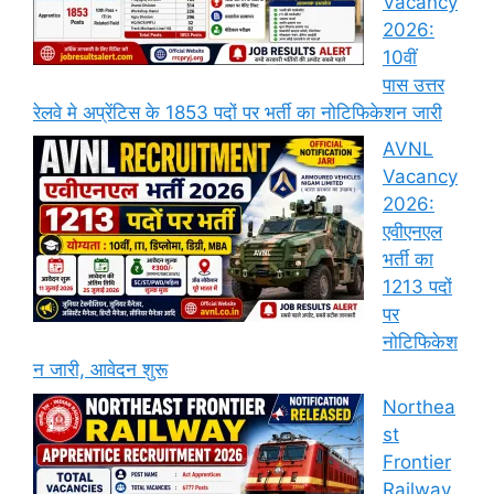
Vacancy
2026:
10वीं
पास उत्तर
रेलवे मे अप्रेंटिस के 1853 पदों पर भर्ती का नोटिफिकेशन जारी
AVNL
Vacancy
2026:
एवीएनएल
भर्ती का
1213 पदों
पर
नोटिफिकेश
न जारी, आवेदन शुरू
Northea
st
Frontier
Railway