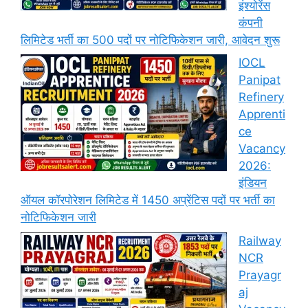
इंश्योरेंस
कंपनी
लिमिटेड भर्ती का 500 पदों पर नोटिफिकेशन जारी, आवेदन शुरू
IOCL
Panipat
Refinery
Apprenti
ce
Vacancy
2026:
इंडियन
ऑयल कॉरपोरेशन लिमिटेड में 1450 अप्रेंटिस पदों पर भर्ती का
नोटिफिकेशन जारी
Railway
NCR
Prayagr
aj