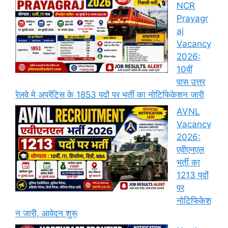
NCR
Prayagr
aj
Vacancy
2026:
10वीं
पास उत्तर
रेलवे मे अप्रेंटिस के 1853 पदों पर भर्ती का नोटिफिकेशन जारी
AVNL
Vacancy
2026:
एवीएनएल
भर्ती का
1213 पदों
पर
नोटिफिकेश
न जारी, आवेदन शुरू