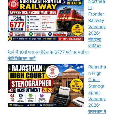
Northea
st
Frontier
Railway
Vacancy
2026:
नॉर्थईस्ट
फ्रंटियर
रेलवे में 10वीं पास अप्रेंटिस के 6777 पदों पर भर्ती का
नोटिफिकेशन जारी
Rajastha
n High
Court
Stenogr
apher
Vacancy
2026:
राजस्थान मे