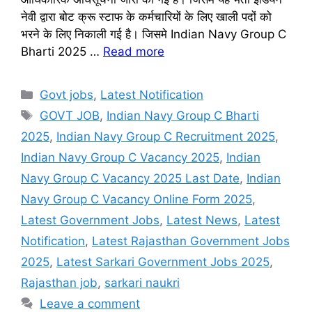
नेवी द्वारा बोट क्रू स्टाफ के कर्मचारियों के लिए खाली पदों को
भरने के लिए निकाली गई है। जिसमे Indian Navy Group C
Bharti 2025 …
Read more
Categories
Govt jobs
,
Latest Notification
Tags
GOVT JOB
,
Indian Navy Group C Bharti
2025
,
Indian Navy Group C Recruitment 2025
,
Indian Navy Group C Vacancy 2025
,
Indian
Navy Group C Vacancy 2025 Last Date
,
Indian
Navy Group C Vacancy Online Form 2025
,
Latest Government Jobs
,
Latest News
,
Latest
Notification
,
Latest Rajasthan Government Jobs
2025
,
Latest Sarkari Government Jobs 2025
,
Rajasthan job
,
sarkari naukri
Leave a comment