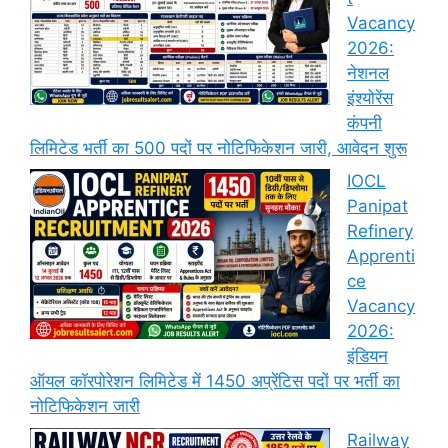
Vacancy
2026:
नेशनल
इंश्योरेंस
कंपनी
लिमिटेड भर्ती का 500 पदों पर नोटिफिकेशन जारी, आवेदन शुरू
IOCL
Panipat
Refinery
Apprenti
ce
Vacancy
2026:
इंडियन
ऑयल कॉरपोरेशन लिमिटेड में 1450 अप्रेंटिस पदों पर भर्ती का
नोटिफिकेशन जारी
Railway