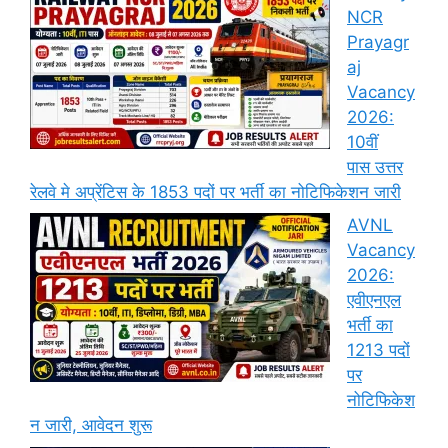
NCR
Prayagr
aj
Vacancy
2026:
10वीं
पास उत्तर
रेलवे मे अप्रेंटिस के 1853 पदों पर भर्ती का नोटिफिकेशन जारी
AVNL
Vacancy
2026:
एवीएनएल
भर्ती का
1213 पदों
पर
नोटिफिकेश
न जारी, आवेदन शुरू