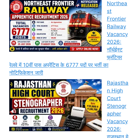
Northea
st
Frontier
Railway
Vacancy
2026:
नॉर्थईस्ट
फ्रंटियर
रेलवे में 10वीं पास अप्रेंटिस के 6777 पदों पर भर्ती का
नोटिफिकेशन जारी
Rajastha
n High
Court
Stenogr
apher
Vacancy
2026:
राजस्थान मे