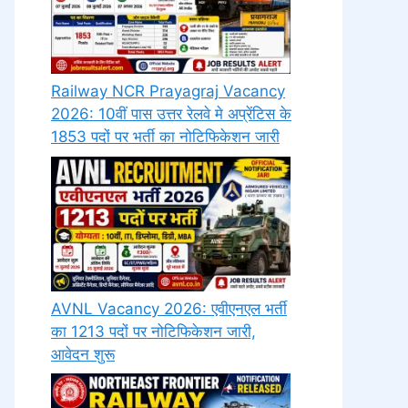
Railway NCR Prayagraj Vacancy
2026: 10वीं पास उत्तर रेलवे मे अप्रेंटिस के
1853 पदों पर भर्ती का नोटिफिकेशन जारी
AVNL Vacancy 2026: एवीएनएल भर्ती
का 1213 पदों पर नोटिफिकेशन जारी,
आवेदन शुरू