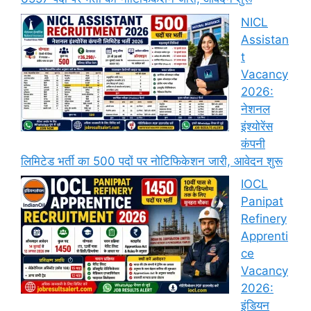
NICL
Assistan
t
Vacancy
2026:
नेशनल
इंश्योरेंस
कंपनी
लिमिटेड भर्ती का 500 पदों पर नोटिफिकेशन जारी, आवेदन शुरू
IOCL
Panipat
Refinery
Apprenti
ce
Vacancy
2026:
इंडियन