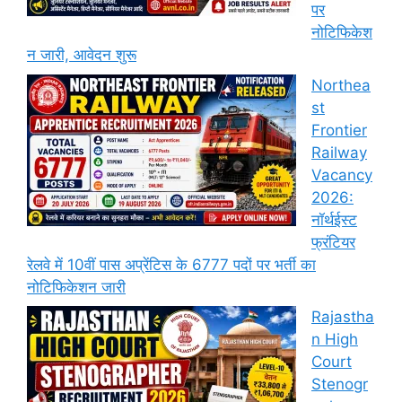
पर
नोटिफिकेश
न जारी, आवेदन शुरू
Northea
st
Frontier
Railway
Vacancy
2026:
नॉर्थईस्ट
फ्रंटियर
रेलवे में 10वीं पास अप्रेंटिस के 6777 पदों पर भर्ती का
नोटिफिकेशन जारी
Rajastha
n High
Court
Stenogr