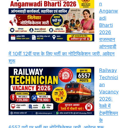
n
Anganw
adi
Bharti
2026
राजस्थान
आंगनवाड़ी
में 10वीं 12वीं पास के लिए भर्ती का नोटिफिकेशन जारी, आवेदन
शुरू
Railway
Technici
an
Vacancy
2026:
रेलवे में
टेक्नीशियन
के
6557 पदों पर भर्ती का नोटिफिकेशन जारी, आवेदन शुरू