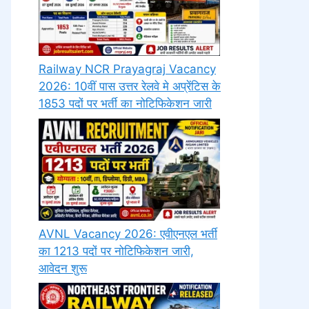
Railway NCR Prayagraj Vacancy
2026: 10वीं पास उत्तर रेलवे मे अप्रेंटिस के
1853 पदों पर भर्ती का नोटिफिकेशन जारी
AVNL Vacancy 2026: एवीएनएल भर्ती
का 1213 पदों पर नोटिफिकेशन जारी,
आवेदन शुरू