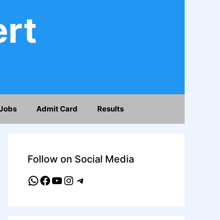
ert
Jobs
Admit Card
Results
Follow on Social Media
WhatsApp
Facebook
YouTube
Instagram
Telegram