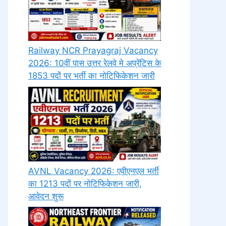
Railway NCR Prayagraj Vacancy
2026: 10वीं पास उत्तर रेलवे मे अप्रेंटिस के
1853 पदों पर भर्ती का नोटिफिकेशन जारी
AVNL Vacancy 2026: एवीएनएल भर्ती
का 1213 पदों पर नोटिफिकेशन जारी,
आवेदन शुरू