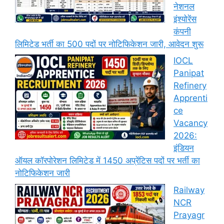
नेशनल
इंश्योरेंस
कंपनी
लिमिटेड भर्ती का 500 पदों पर नोटिफिकेशन जारी, आवेदन शुरू
IOCL
Panipat
Refinery
Apprenti
ce
Vacancy
2026:
इंडियन
ऑयल कॉरपोरेशन लिमिटेड में 1450 अप्रेंटिस पदों पर भर्ती का
नोटिफिकेशन जारी
Railway
NCR
Prayagr