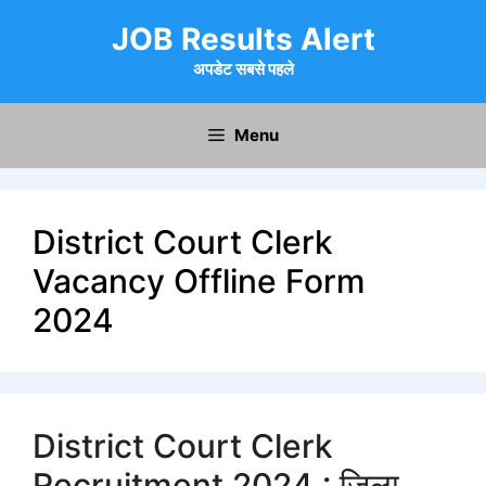
Skip
JOB Results Alert
to
content
अपडेट सबसे पहले
Menu
District Court Clerk
Vacancy Offline Form
2024
District Court Clerk
Recruitment 2024 : जिला