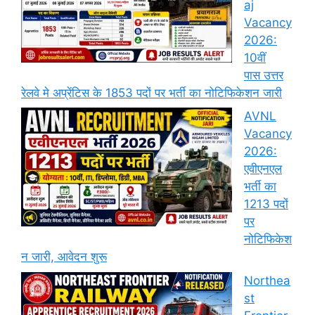
aj
Vacancy
2026:
10वीं
पास उत्तर
रेलवे मे अप्रेंटिस के 1853 पदों पर भर्ती का नोटिफिकेशन जारी
AVNL
Vacancy
2026:
एवीएनएल
भर्ती का
1213 पदों
पर
नोटिफिकेश
न जारी, आवेदन शुरू
Northea
st