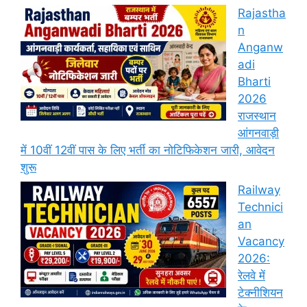
Rajastha
n
Anganw
adi
Bharti
2026
राजस्थान
आंगनवाड़ी
में 10वीं 12वीं पास के लिए भर्ती का नोटिफिकेशन जारी, आवेदन
शुरू
Railway
Technici
an
Vacancy
2026:
रेलवे में
टेक्नीशियन