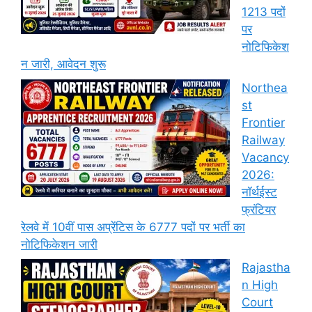
1213 पदों
पर
नोटिफिकेश
न जारी, आवेदन शुरू
Northea
st
Frontier
Railway
Vacancy
2026:
नॉर्थईस्ट
फ्रंटियर
रेलवे में 10वीं पास अप्रेंटिस के 6777 पदों पर भर्ती का
नोटिफिकेशन जारी
Rajastha
n High
Court