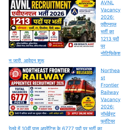
AVNL
Vacancy
2026:
एवीएनएल
भर्ती का
1213 पदों
पर
नोटिफिकेश
न जारी, आवेदन शुरू
Northea
st
Frontier
Railway
Vacancy
2026:
नॉर्थईस्ट
फ्रंटियर
रेलवे में 10वीं पास अप्रेंटिस के 6777 पदों पर भर्ती का