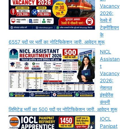
Vacancy
2026:
रेलवे में
टेक्नीशियन
के
6557 पदों पर भर्ती का नोटिफिकेशन जारी, आवेदन शुरू
NICL
Assistan
t
Vacancy
2026:
नेशनल
इंश्योरेंस
कंपनी
लिमिटेड भर्ती का 500 पदों पर नोटिफिकेशन जारी, आवेदन शुरू
IOCL
Panipat