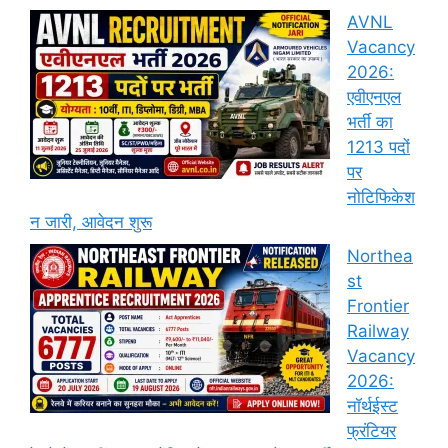
AVNL
Vacancy
2026:
एवीएनएल
भर्ती का
1213 पदों
पर
नोटिफिकेश
न जारी, आवेदन शुरू
Northea
st
Frontier
Railway
Vacancy
2026:
नॉर्थईस्ट
फ्रंटियर