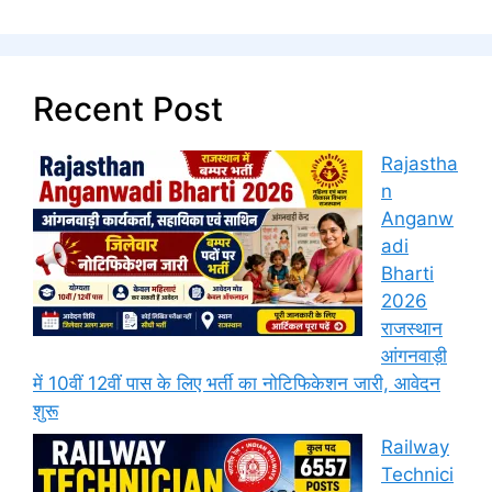
Recent Post
Rajastha
n
Anganw
adi
Bharti
2026
राजस्थान
आंगनवाड़ी
में 10वीं 12वीं पास के लिए भर्ती का नोटिफिकेशन जारी, आवेदन
शुरू
Railway
Technici