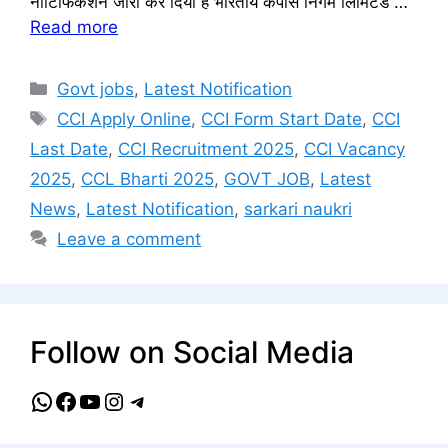
नोटिफिकेशन जारी कर दिया है भारतीय कपास निगम लिमिटेड …
Read more
Categories
Govt jobs
,
Latest Notification
Tags
CCI Apply Online
,
CCI Form Start Date
,
CCI
Last Date
,
CCI Recruitment 2025
,
CCI Vacancy
2025
,
CCL Bharti 2025
,
GOVT JOB
,
Latest
News
,
Latest Notification
,
sarkari naukri
Leave a comment
Follow on Social Media
WhatsApp
Facebook
YouTube
Instagram
Telegram