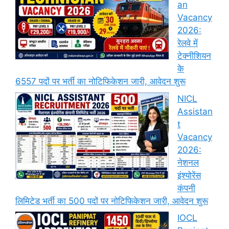
an
Vacancy
2026:
रेलवे में
टेक्नीशियन
के
6557 पदों पर भर्ती का नोटिफिकेशन जारी, आवेदन शुरू
NICL
Assistan
t
Vacancy
2026:
नेशनल
इंश्योरेंस
कंपनी
लिमिटेड भर्ती का 500 पदों पर नोटिफिकेशन जारी, आवेदन शुरू
IOCL