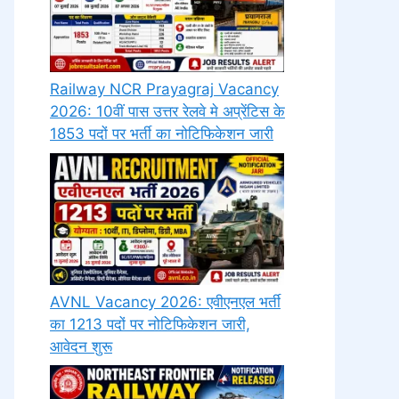
Railway NCR Prayagraj Vacancy
2026: 10वीं पास उत्तर रेलवे मे अप्रेंटिस के
1853 पदों पर भर्ती का नोटिफिकेशन जारी
AVNL Vacancy 2026: एवीएनएल भर्ती
का 1213 पदों पर नोटिफिकेशन जारी,
आवेदन शुरू