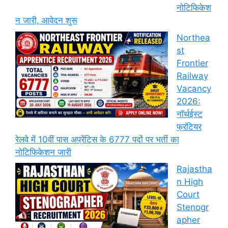
नोटिफिकेश
न जारी, आवेदन शुरू
Northea
st
Frontier
Railway
Vacancy
2026:
नॉर्थईस्ट
फ्रंटियर
रेलवे में 10वीं पास अप्रेंटिस के 6777 पदों पर भर्ती का
नोटिफिकेशन जारी
Rajastha
n High
Court
Stenogr
apher