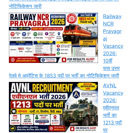
नोटिफिकेशन जारी
Railway
NCR
Prayagr
aj
Vacancy
2026:
10वीं
पास उत्तर
रेलवे मे अप्रेंटिस के 1853 पदों पर भर्ती का नोटिफिकेशन जारी
AVNL
Vacancy
2026:
एवीएनएल
भर्ती का
1213 पदों
पर