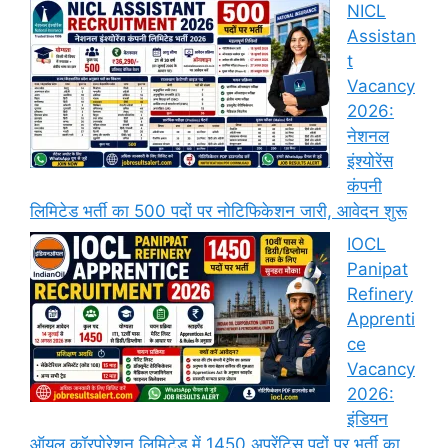
NICL
Assistan
t
Vacancy
2026:
नेशनल
इंश्योरेंस
कंपनी
लिमिटेड भर्ती का 500 पदों पर नोटिफिकेशन जारी, आवेदन शुरू
IOCL
Panipat
Refinery
Apprenti
ce
Vacancy
2026:
इंडियन
ऑयल कॉरपोरेशन लिमिटेड में 1450 अप्रेंटिस पदों पर भर्ती का