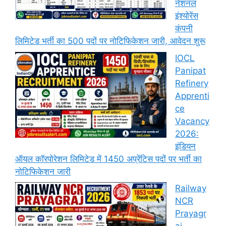
नेशनल
इंश्योरेंस
कंपनी
लिमिटेड भर्ती का 500 पदों पर नोटिफिकेशन जारी, आवेदन शुरू
IOCL
Panipat
Refinery
Apprenti
ce
Vacancy
2026:
इंडियन
ऑयल कॉरपोरेशन लिमिटेड में 1450 अप्रेंटिस पदों पर भर्ती का
नोटिफिकेशन जारी
Railway
NCR
Prayagr