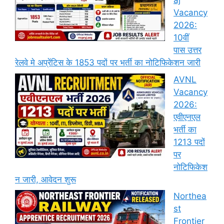
aj
Vacancy
2026:
10वीं
पास उत्तर
रेलवे मे अप्रेंटिस के 1853 पदों पर भर्ती का नोटिफिकेशन जारी
AVNL
Vacancy
2026:
एवीएनएल
भर्ती का
1213 पदों
पर
नोटिफिकेश
न जारी, आवेदन शुरू
Northea
st
Frontier