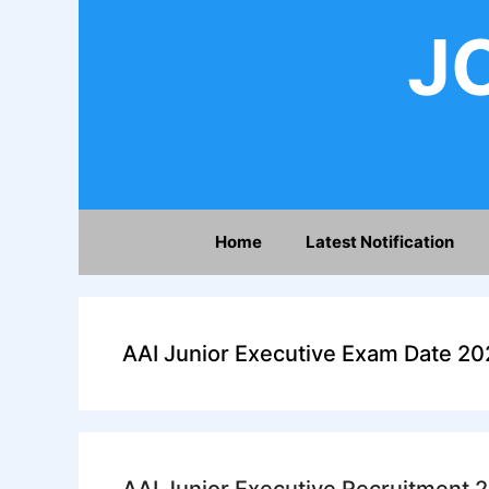
Skip
JO
to
content
Home
Latest Notification
AAI Junior Executive Exam Date 20
AAI Junior Executive Recruitment 2025 ए