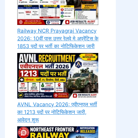
Railway NCR Prayagraj Vacancy
2026: 10वीं पास उत्तर रेलवे मे अप्रेंटिस के
1853 पदों पर भर्ती का नोटिफिकेशन जारी
AVNL Vacancy 2026: एवीएनएल भर्ती
का 1213 पदों पर नोटिफिकेशन जारी,
आवेदन शुरू