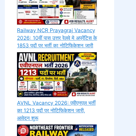
Railway NCR Prayagraj Vacancy
2026: 10वीं पास उत्तर रेलवे मे अप्रेंटिस के
1853 पदों पर भर्ती का नोटिफिकेशन जारी
AVNL Vacancy 2026: एवीएनएल भर्ती
का 1213 पदों पर नोटिफिकेशन जारी,
आवेदन शुरू