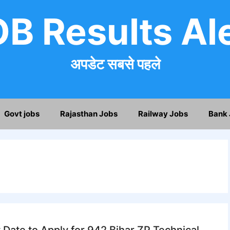
B Results Al
अपडेट सबसे पहले
Govt jobs
Rajasthan Jobs
Railway Jobs
Bank 
 Date to Apply for 942 Bihar ZP Technical