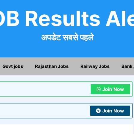
B Results Al
अपडेट सबसे पहले
Govt jobs
Rajasthan Jobs
Railway Jobs
Bank 
Join Now
Join Now