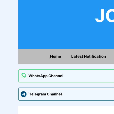
Skip
JO
to
content
Home
Latest Notification
WhatsApp Channel
Telegram Channel