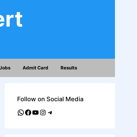
ert
Jobs
Admit Card
Results
Follow on Social Media
WhatsApp
Facebook
YouTube
Instagram
Telegram