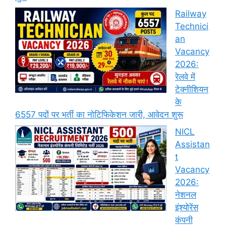
Railway
Technici
an
Vacancy
2026:
रेलवे में
टेक्नीशियन
के
6557 पदों पर भर्ती का नोटिफिकेशन जारी, आवेदन शुरू
NICL
Assistan
t
Vacancy
2026:
नेशनल
इंश्योरेंस
कंपनी