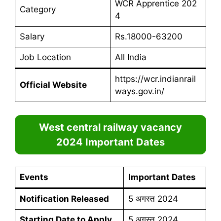
WCR Apprentice 202
Category
4
Salary
Rs.18000-63200
Job Location
All India
https://wcr.indianrail
Official Website
ways.gov.in/
West central railway vacancy
2024 Important Dates
Events
Important Dates
Notification Released
5 अगस्त 2024
Starting Date to Apply
5 अगस्त 2024