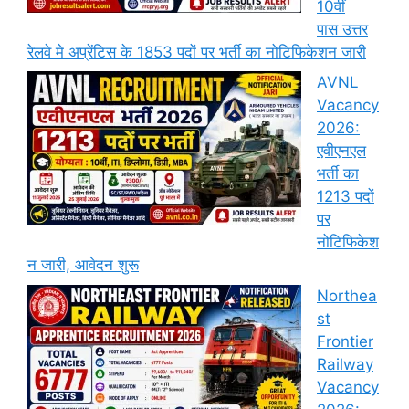
10वीं
पास उत्तर
रेलवे मे अप्रेंटिस के 1853 पदों पर भर्ती का नोटिफिकेशन जारी
AVNL
Vacancy
2026:
एवीएनएल
भर्ती का
1213 पदों
पर
नोटिफिकेश
न जारी, आवेदन शुरू
Northea
st
Frontier
Railway
Vacancy