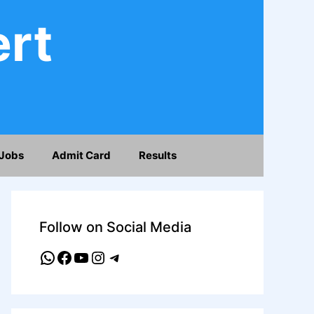
ert
Jobs
Admit Card
Results
Follow on Social Media
WhatsApp
Facebook
YouTube
Instagram
Telegram