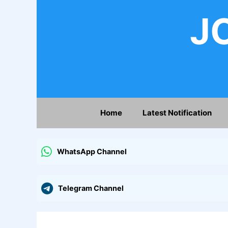
Skip
JO
to
content
Home
Latest Notification
WhatsApp Channel
Telegram Channel