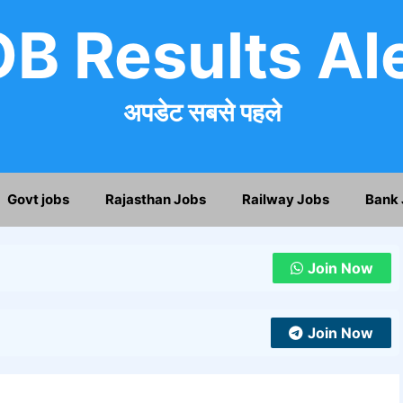
B Results Al
अपडेट सबसे पहले
Govt jobs
Rajasthan Jobs
Railway Jobs
Bank 
Join Now
Join Now