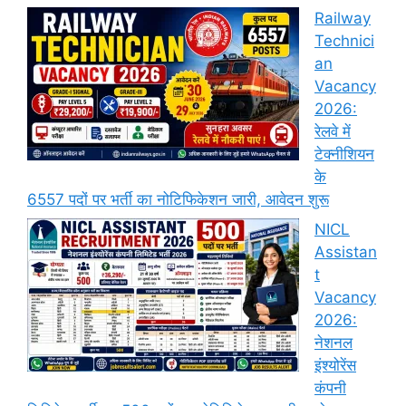
Railway
Technici
an
Vacancy
2026:
रेलवे में
टेक्नीशियन
के
6557 पदों पर भर्ती का नोटिफिकेशन जारी, आवेदन शुरू
NICL
Assistan
t
Vacancy
2026:
नेशनल
इंश्योरेंस
कंपनी