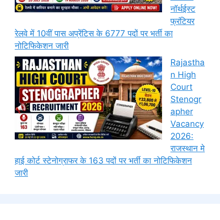
नॉर्थईस्ट
फ्रंटियर
रेलवे में 10वीं पास अप्रेंटिस के 6777 पदों पर भर्ती का
नोटिफिकेशन जारी
Rajastha
n High
Court
Stenogr
apher
Vacancy
2026:
राजस्थान मे
हाई कोर्ट स्टेनोग्राफर के 163 पदों पर भर्ती का नोटिफिकेशन
जारी