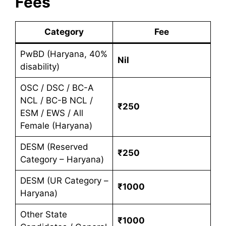
Fees
Category
Fee
PwBD (Haryana, 40%
Nil
disability)
OSC / DSC / BC-A
NCL / BC-B NCL /
₹250
ESM / EWS / All
Female (Haryana)
DESM (Reserved
₹250
Category – Haryana)
DESM (UR Category –
₹1000
Haryana)
Other State
₹1000