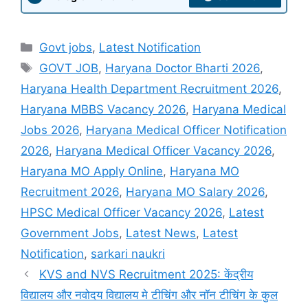
Categories
Govt jobs
,
Latest Notification
Tags
GOVT JOB
,
Haryana Doctor Bharti 2026
,
Haryana Health Department Recruitment 2026
,
Haryana MBBS Vacancy 2026
,
Haryana Medical
Jobs 2026
,
Haryana Medical Officer Notification
2026
,
Haryana Medical Officer Vacancy 2026
,
Haryana MO Apply Online
,
Haryana MO
Recruitment 2026
,
Haryana MO Salary 2026
,
HPSC Medical Officer Vacancy 2026
,
Latest
Government Jobs
,
Latest News
,
Latest
Notification
,
sarkari naukri
KVS and NVS Recruitment 2025: केंद्रीय
विद्यालय और नवोदय विद्यालय मे टीचिंग और नॉन टीचिंग के कुल