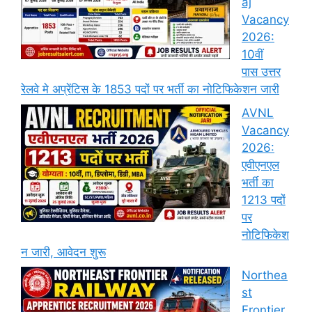
aj
Vacancy
2026:
10वीं
पास उत्तर
रेलवे मे अप्रेंटिस के 1853 पदों पर भर्ती का नोटिफिकेशन जारी
AVNL
Vacancy
2026:
एवीएनएल
भर्ती का
1213 पदों
पर
नोटिफिकेश
न जारी, आवेदन शुरू
Northea
st
Frontier