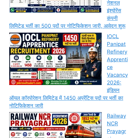
नेशनल
इंश्योरेंस
कंपनी
लिमिटेड भर्ती का 500 पदों पर नोटिफिकेशन जारी, आवेदन शुरू
IOCL
Panipat
Refinery
Apprenti
ce
Vacancy
2026:
इंडियन
ऑयल कॉरपोरेशन लिमिटेड में 1450 अप्रेंटिस पदों पर भर्ती का
नोटिफिकेशन जारी
Railway
NCR
Prayagr