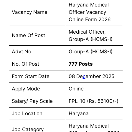
Haryana Medical
Vacancy Name
Officer Vacancy
Online Form 2026
Medical Officer,
Name Of Post
Group-A (HCMS-I)
Advt No.
Group-A (HCMS-I)
No. Of Post
777 Posts
Form Start Date
08 De
c
ember 2025
Apply Mode
Online
Salary/ Pay Scale
FPL-10 (Rs. 56100/-)
Job Location
Haryana
Haryana Medical
Job Category