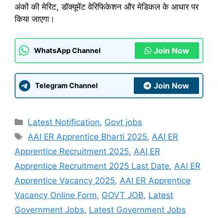
अंकों की मेरिट, डॉक्यूमेंट वेरिफिकेशन और मेडिकल के आधार पर
किया जाएगा।
Join Now
WhatsApp Channel
Join Now
Telegram Channel
Categories
Latest Notification
,
Govt jobs
Tags
AAI ER Apprentice Bharti 2025
,
AAI ER
Apprentice Recruitment 2025
,
AAI ER
Apprentice Recruitment 2025 Last Date
,
AAI ER
Apprentice Vacancy 2025
,
AAI ER Apprentice
Vacancy Online Form
,
GOVT JOB
,
Latest
Government Jobs
,
Latest Government Jobs