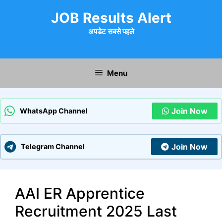
Skip
JOB Results Alert
to
content
अपडेट सबसे पहले
Menu
Join Now
WhatsApp Channel
Join Now
Telegram Channel
AAI ER Apprentice
Recruitment 2025 Last