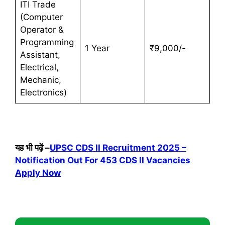
ITI Trade
(Computer
Operator &
Programming
1 Year
₹9,000/-
Assistant,
Electrical,
Mechanic,
Electronics)
यह भी पढ़ें
–
UPSC CDS II Recruitment 2025 –
Notification Out For 453 CDS II Vacancies
Apply Now