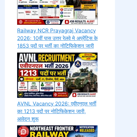
Railway NCR Prayagraj Vacancy
2026: 10वीं पास उत्तर रेलवे मे अप्रेंटिस के
1853 पदों पर भर्ती का नोटिफिकेशन जारी
AVNL Vacancy 2026: एवीएनएल भर्ती
का 1213 पदों पर नोटिफिकेशन जारी,
आवेदन शुरू