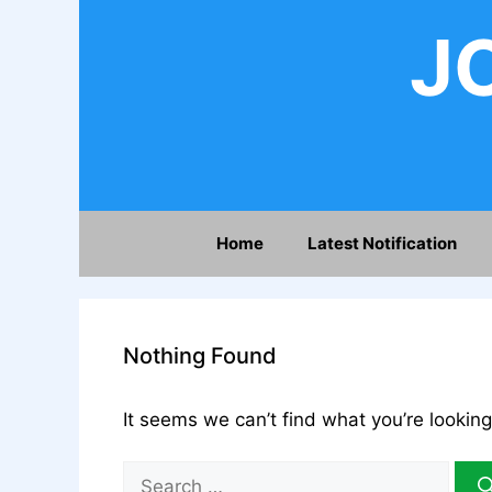
Skip
JO
to
content
Home
Latest Notification
Nothing Found
It seems we can’t find what you’re looking
Search