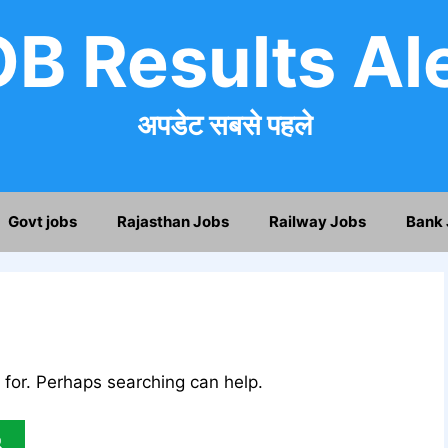
B Results Al
अपडेट सबसे पहले
Govt jobs
Rajasthan Jobs
Railway Jobs
Bank 
 for. Perhaps searching can help.