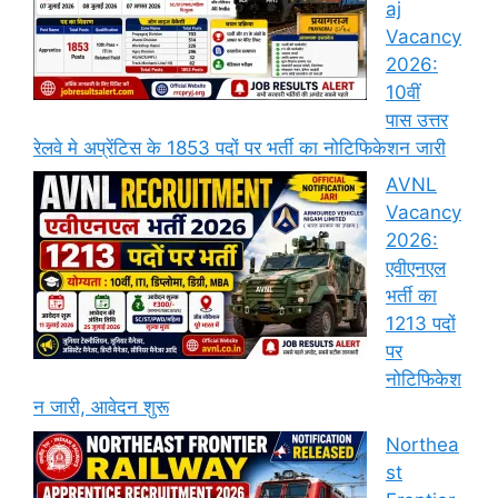
aj
Vacancy
2026:
10वीं
पास उत्तर
रेलवे मे अप्रेंटिस के 1853 पदों पर भर्ती का नोटिफिकेशन जारी
AVNL
Vacancy
2026:
एवीएनएल
भर्ती का
1213 पदों
पर
नोटिफिकेश
न जारी, आवेदन शुरू
Northea
st