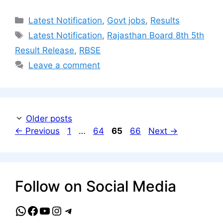
Categories
Latest Notification
,
Govt jobs
,
Results
Tags
Latest Notification
,
Rajasthan Board 8th 5th
Result Release
,
RBSE
Leave a comment
Older posts
Page
Page
Page
Page
←
Previous
1
…
64
65
66
Next
→
Follow on Social Media
WhatsApp
Facebook
YouTube
Instagram
Telegram