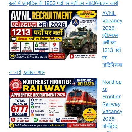
रेलवे मे अप्रेंटिस के 1853 पदों पर भर्ती का नोटिफिकेशन जारी
AVNL
Vacancy
2026:
एवीएनएल
भर्ती का
1213 पदों
पर
नोटिफिकेश
न जारी, आवेदन शुरू
Northea
st
Frontier
Railway
Vacancy
2026:
नॉर्थईस्ट