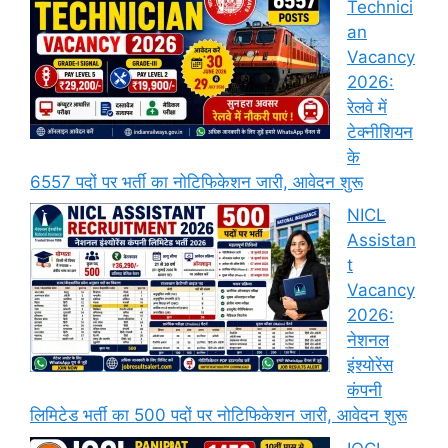
Technici
an
Vacancy
2026:
रेलवे में
टेक्नीशियन
के
6557 पदों पर भर्ती का नोटिफिकेशन जारी, आवेदन शुरू
NICL
Assistan
t
Vacancy
2026:
नेशनल
इंश्योरेंस
कंपनी
लिमिटेड भर्ती का 500 पदों पर नोटिफिकेशन जारी, आवेदन शुरू